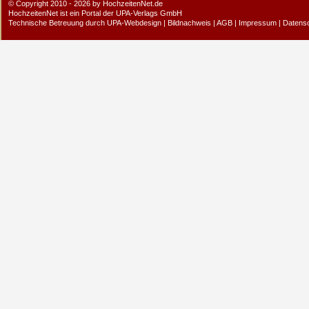
© Copyright 2010 - 2026 by HochzeitenNet.de
HochzeitenNet ist ein Portal der
UPA-Verlags GmbH
Technische Betreuung durch
UPA-Webdesign
|
Bildnachweis
|
AGB
|
Impressum
|
Datens