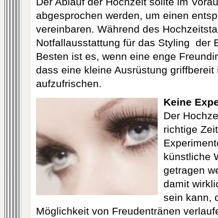
Der Ablauf der Hochzeit sollte im Vora
abgesprochen werden, um einen entsp
vereinbaren. Während des Hochzeitsta
Notfallausstattung für das Styling der B
Besten ist es, wenn eine enge Freundin
dass eine kleine Ausrüstung griffberei
aufzufrischen.
Keine Exp
Der Hochzei
richtige Zei
Experim
ent
künstliche
getragen w
damit wirkl
sein kann, 
Möglichkeit von Freudentränen verla