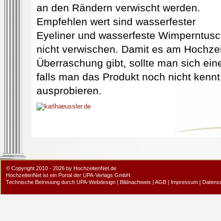
an den Rändern verwischt werden.
Empfehlen wert sind wasserfester
Eyeliner und wasserfeste Wimperntusc
nicht verwischen. Damit es am Hochzei
Überraschung gibt, sollte man sich ei
falls man das Produkt noch nicht kennt
ausprobieren.
© Copyright 2010 - 2026 by HochzeitenNet.de
HochzeitenNet ist ein Portal der
UPA-Verlags GmbH
Technische Betreuung durch
UPA-Webdesign
|
Bildnachweis
|
AGB
|
Impressum
|
Datens