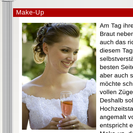
Make-Up
Am Tag ihrer
Braut neben
auch das ric
diesem Tag 
selbstverst
besten Seit
aber auch 
möchte schl
vollen Züg
Deshalb sol
Hochzeitsta
angemalt v
entspricht 