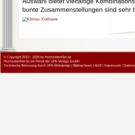
Auswahl bietet vielfältige Kombinatio
bunte Zusammenstellungen sind sehr b
© Copyright 2010 - 2026 by HochzeitenNet.de
HochzeitenNet ist ein Portal der
UPA-Verlags GmbH
Technische Betreuung durch
UPA-Webdesign
|
Bildnachweis
|
AGB
|
Impressum
|
Datens