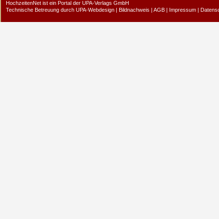
HochzeitenNet ist ein Portal der
UPA-Verlags GmbH
Technische Betreuung durch
UPA-Webdesign
|
Bildnachweis
|
AGB
|
Impressum
|
Datens