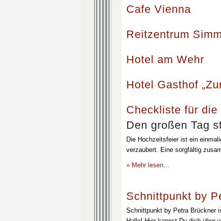
Cafe Vienna
Reitzentrum Simm
Hotel am Wehr
Hotel Gasthof „Z
Checkliste für die
Den großen Tag st
Die Hochzeitsfeier ist ein einmal
verzaubert. Eine sorgfältig zusa
» Mehr lesen…
Schnittpunkt by P
Schnittpunkt by Petra Brückner i
Halle! Hier kannst Du dich über 