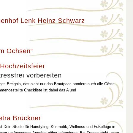
enhof Lenk Heinz Schwarz
um Ochsen“
 Hochzeitsfeier
ressfrei vorbereiten
iges Ereignis, das nicht nur das Brautpaar, sondern auch alle Gäste
mmengestellte Checkliste ist dabei das A und
etra Brückner
st Dein Studio für Hairstyling, Kosmetik, Wellness und Fußpflege in
unser umfassendes Angebot näher informieren. Bei Fragen steht unser