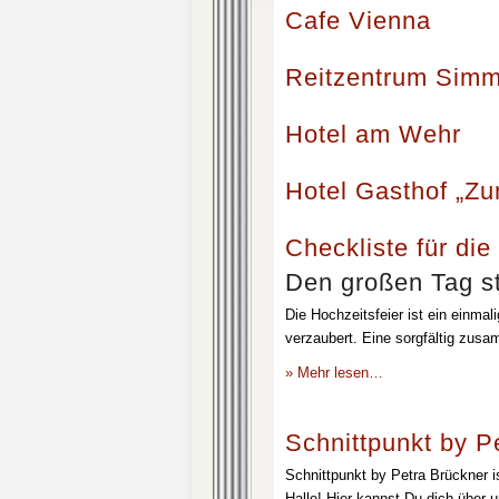
Cafe Vienna
Reitzentrum Simm
Hotel am Wehr
Hotel Gasthof „Z
Checkliste für die
Den großen Tag st
Die Hochzeitsfeier ist ein einmal
verzaubert. Eine sorgfältig zusa
» Mehr lesen…
Schnittpunkt by P
Schnittpunkt by Petra Brückner i
Halle! Hier kannst Du dich über 