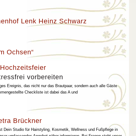
enhof Lenk Heinz Schwarz
um Ochsen“
 Hochzeitsfeier
ressfrei vorbereiten
iges Ereignis, das nicht nur das Brautpaar, sondern auch alle Gäste
mmengestellte Checkliste ist dabei das A und
etra Brückner
st Dein Studio für Hairstyling, Kosmetik, Wellness und Fußpflege in
unser umfassendes Angebot näher informieren. Bei Fragen steht unser