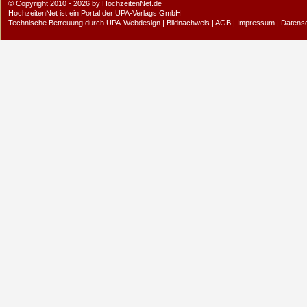
© Copyright 2010 - 2026 by HochzeitenNet.de
HochzeitenNet ist ein Portal der
UPA-Verlags GmbH
Technische Betreuung durch
UPA-Webdesign
|
Bildnachweis
|
AGB
|
Impressum
|
Datens