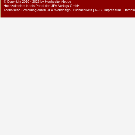
© Copyright 2010 - 2026 by HochzeitenNet.de
HochzeitenNet ist ein Portal der
UPA-Verlags GmbH
Technische Betreuung durch
UPA-Webdesign
|
Bildnachweis
|
AGB
|
Impressum
|
Datens