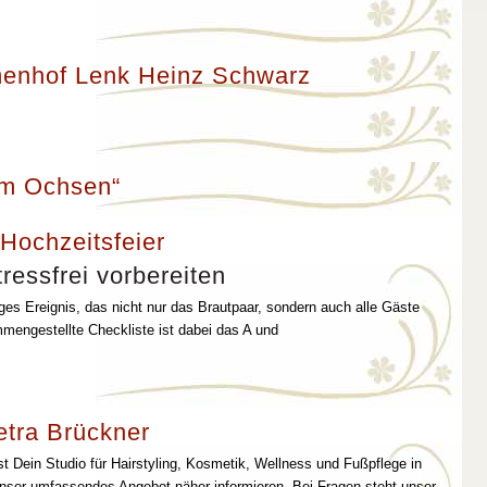
enhof Lenk Heinz Schwarz
um Ochsen“
 Hochzeitsfeier
ressfrei vorbereiten
iges Ereignis, das nicht nur das Brautpaar, sondern auch alle Gäste
mmengestellte Checkliste ist dabei das A und
etra Brückner
st Dein Studio für Hairstyling, Kosmetik, Wellness und Fußpflege in
unser umfassendes Angebot näher informieren. Bei Fragen steht unser