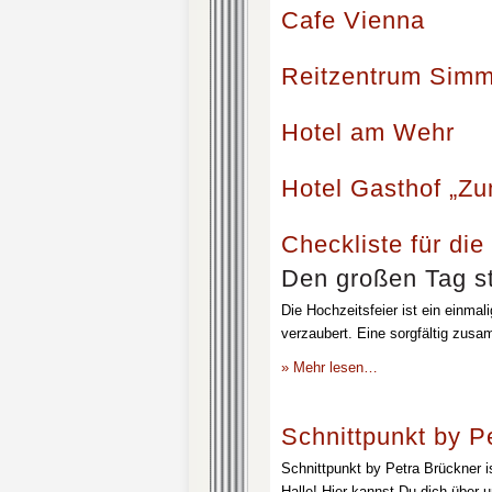
Cafe Vienna
Reitzentrum Simm
Hotel am Wehr
Hotel Gasthof „Z
Checkliste für die
Den großen Tag st
Die Hochzeitsfeier ist ein einmal
verzaubert. Eine sorgfältig zusa
» Mehr lesen…
Schnittpunkt by P
Schnittpunkt by Petra Brückner i
Halle! Hier kannst Du dich über 