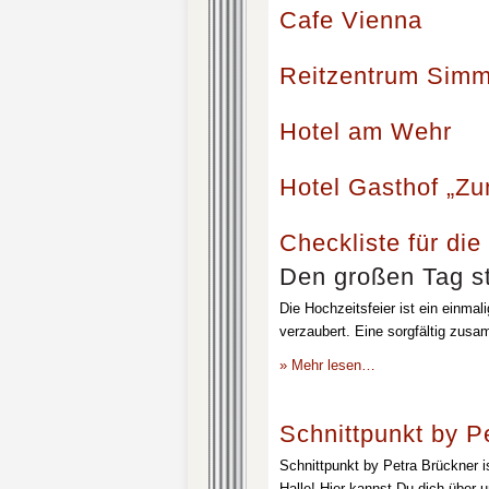
Cafe Vienna
Reitzentrum Simm
Hotel am Wehr
Hotel Gasthof „Z
Checkliste für die
Den großen Tag st
Die Hochzeitsfeier ist ein einmal
verzaubert. Eine sorgfältig zusa
» Mehr lesen…
Schnittpunkt by P
Schnittpunkt by Petra Brückner i
Halle! Hier kannst Du dich über 