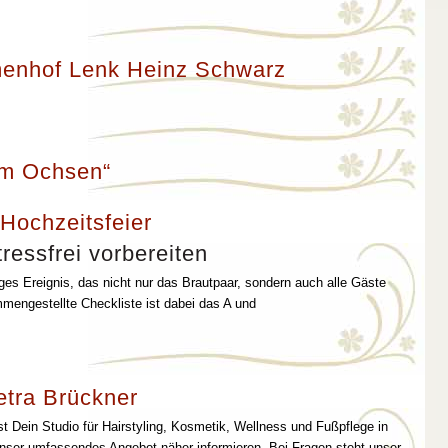
enhof Lenk Heinz Schwarz
um Ochsen“
 Hochzeitsfeier
ressfrei vorbereiten
iges Ereignis, das nicht nur das Brautpaar, sondern auch alle Gäste
mmengestellte Checkliste ist dabei das A und
etra Brückner
st Dein Studio für Hairstyling, Kosmetik, Wellness und Fußpflege in
unser umfassendes Angebot näher informieren. Bei Fragen steht unser