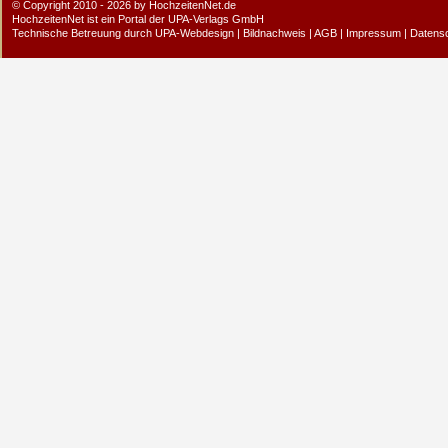
© Copyright 2010 - 2026 by HochzeitenNet.de
HochzeitenNet ist ein Portal der
UPA-Verlags GmbH
Technische Betreuung durch
UPA-Webdesign
|
Bildnachweis
|
AGB
|
Impressum
|
Datens