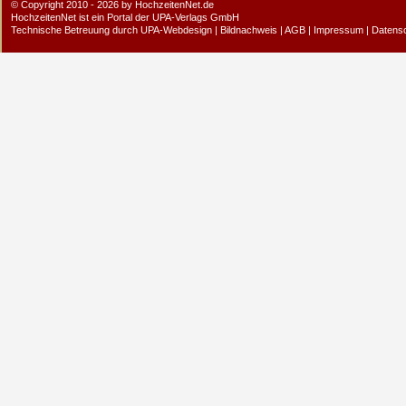
© Copyright 2010 - 2026 by HochzeitenNet.de
HochzeitenNet ist ein Portal der
UPA-Verlags GmbH
Technische Betreuung durch
UPA-Webdesign
|
Bildnachweis
|
AGB
|
Impressum
|
Datens