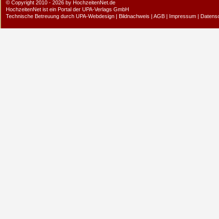
© Copyright 2010 - 2026 by HochzeitenNet.de
HochzeitenNet ist ein Portal der
UPA-Verlags GmbH
Technische Betreuung durch
UPA-Webdesign
|
Bildnachweis
|
AGB
|
Impressum
|
Datens