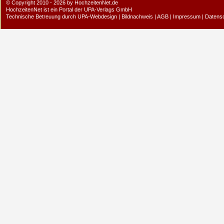
© Copyright 2010 - 2026 by HochzeitenNet.de
HochzeitenNet ist ein Portal der
UPA-Verlags GmbH
Technische Betreuung durch
UPA-Webdesign
|
Bildnachweis
|
AGB
|
Impressum
|
Datens