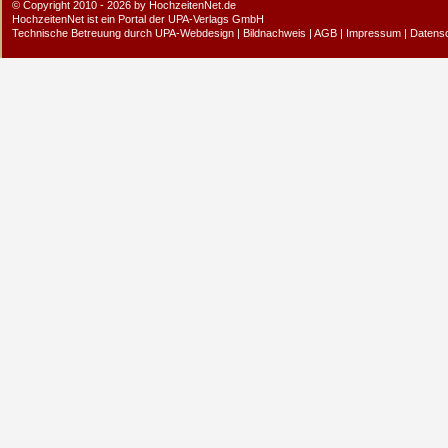
© Copyright 2010 - 2026 by HochzeitenNet.de
HochzeitenNet ist ein Portal der
UPA-Verlags GmbH
Technische Betreuung durch
UPA-Webdesign
|
Bildnachweis
|
AGB
|
Impressum
|
Datens