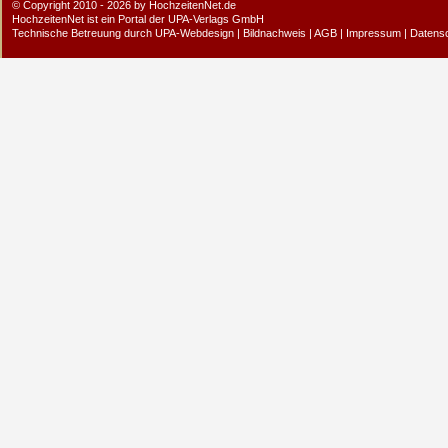
© Copyright 2010 - 2026 by HochzeitenNet.de
HochzeitenNet ist ein Portal der
UPA-Verlags GmbH
Technische Betreuung durch
UPA-Webdesign
|
Bildnachweis
|
AGB
|
Impressum
|
Datens