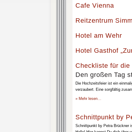
Cafe Vienna
Reitzentrum Simm
Hotel am Wehr
Hotel Gasthof „Z
Checkliste für die
Den großen Tag st
Die Hochzeitsfeier ist ein einmal
verzaubert. Eine sorgfältig zusa
» Mehr lesen…
Schnittpunkt by P
Schnittpunkt by Petra Brückner i
Halle! Hier kannst Du dich über 