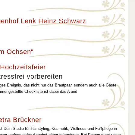
enhof Lenk Heinz Schwarz
um Ochsen“
 Hochzeitsfeier
ressfrei vorbereiten
iges Ereignis, das nicht nur das Brautpaar, sondern auch alle Gäste
mmengestellte Checkliste ist dabei das A und
etra Brückner
st Dein Studio für Hairstyling, Kosmetik, Wellness und Fußpflege in
unser umfassendes Angebot näher informieren. Bei Fragen steht unser