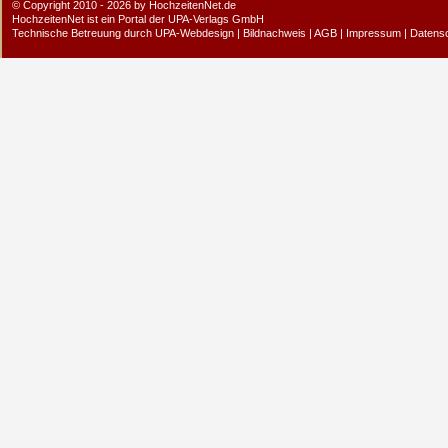
© Copyright 2010 - 2026 by HochzeitenNet.de
HochzeitenNet ist ein Portal der
UPA-Verlags GmbH
Technische Betreuung durch
UPA-Webdesign
|
Bildnachweis
|
AGB
|
Impressum
|
Datens