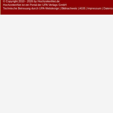
© Copyright 2010 - 2026 by HochzeitenNet.de
HochzeitenNet ist ein Portal der
UPA-Verlags GmbH
Technische Betreuung durch
UPA-Webdesign
|
Bildnachweis
|
AGB
|
Impressum
|
Datens