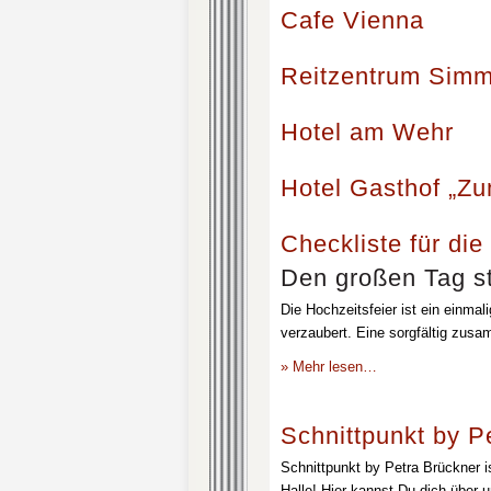
Cafe Vienna
Reitzentrum Simm
Hotel am Wehr
Hotel Gasthof „Z
Checkliste für die
Den großen Tag st
Die Hochzeitsfeier ist ein einmal
verzaubert. Eine sorgfältig zusa
» Mehr lesen…
Schnittpunkt by P
Schnittpunkt by Petra Brückner i
Halle! Hier kannst Du dich über 