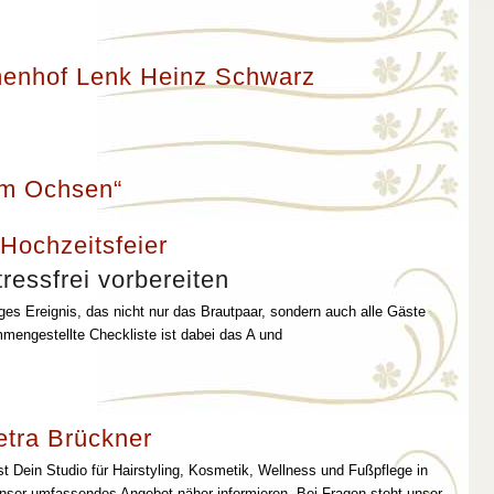
enhof Lenk Heinz Schwarz
um Ochsen“
 Hochzeitsfeier
ressfrei vorbereiten
iges Ereignis, das nicht nur das Brautpaar, sondern auch alle Gäste
mmengestellte Checkliste ist dabei das A und
etra Brückner
st Dein Studio für Hairstyling, Kosmetik, Wellness und Fußpflege in
unser umfassendes Angebot näher informieren. Bei Fragen steht unser