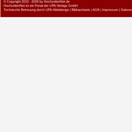
© Copyright 2010 - 2026 by HochzeitenNet.de
HochzeitenNet ist ein Portal der
UPA-Verlags GmbH
Technische Betreuung durch
UPA-Webdesign
|
Bildnachweis
|
AGB
|
Impressum
|
Datens