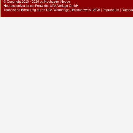
© Copyright 2010 - 2026 by HochzeitenNet.de
HochzeitenNet ist ein Portal der
UPA-Verlags GmbH
Technische Betreuung durch
UPA-Webdesign
|
Bildnachweis
|
AGB
|
Impressum
|
Datens