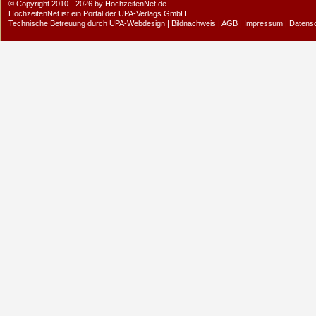
© Copyright 2010 - 2026 by HochzeitenNet.de
HochzeitenNet ist ein Portal der
UPA-Verlags GmbH
Technische Betreuung durch
UPA-Webdesign
|
Bildnachweis
|
AGB
|
Impressum
|
Datens