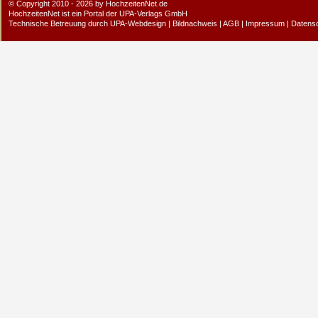
© Copyright 2010 - 2026 by HochzeitenNet.de
HochzeitenNet ist ein Portal der
UPA-Verlags GmbH
Technische Betreuung durch
UPA-Webdesign
|
Bildnachweis
|
AGB
|
Impressum
|
Datens