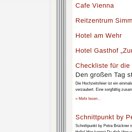
Cafe Vienna
Reitzentrum Simm
Hotel am Wehr
Hotel Gasthof „Z
Checkliste für die
Den großen Tag st
Die Hochzeitsfeier ist ein einmal
verzaubert. Eine sorgfältig zusa
» Mehr lesen…
Schnittpunkt by P
Schnittpunkt by Petra Brückner i
Halle! Hier kannst Du dich über 