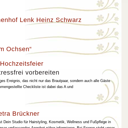
enhof Lenk Heinz Schwarz
um Ochsen“
 Hochzeitsfeier
ressfrei vorbereiten
iges Ereignis, das nicht nur das Brautpaar, sondern auch alle Gäste
mmengestellte Checkliste ist dabei das A und
etra Brückner
st Dein Studio für Hairstyling, Kosmetik, Wellness und Fußpflege in
unser umfassendes Angebot näher informieren. Bei Fragen steht unser