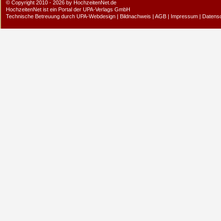
© Copyright 2010 - 2026 by HochzeitenNet.de
HochzeitenNet ist ein Portal der
UPA-Verlags GmbH
Technische Betreuung durch
UPA-Webdesign
|
Bildnachweis
|
AGB
|
Impressum
|
Datens