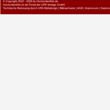
© Copyright 2010 - 2026 by HochzeitenNet.de
HochzeitenNet ist ein Portal der
UPA-Verlags GmbH
Technische Betreuung durch
UPA-Webdesign
|
Bildnachweis
|
AGB
|
Impressum
|
Datens