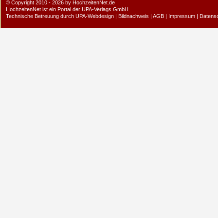
© Copyright 2010 - 2026 by HochzeitenNet.de
HochzeitenNet ist ein Portal der
UPA-Verlags GmbH
Technische Betreuung durch
UPA-Webdesign
|
Bildnachweis
|
AGB
|
Impressum
|
Datens