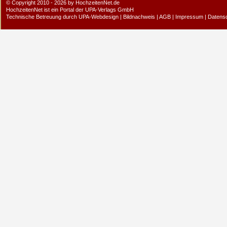
© Copyright 2010 - 2026 by HochzeitenNet.de
HochzeitenNet ist ein Portal der
UPA-Verlags GmbH
Technische Betreuung durch
UPA-Webdesign
|
Bildnachweis
|
AGB
|
Impressum
|
Datens