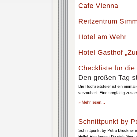
Cafe Vienna
Reitzentrum Simm
Hotel am Wehr
Hotel Gasthof „Z
Checkliste für die
Den großen Tag st
Die Hochzeitsfeier ist ein einmal
verzaubert. Eine sorgfältig zusa
» Mehr lesen…
Schnittpunkt by P
Schnittpunkt by Petra Brückner i
Halle! Hier kannst Du dich über 