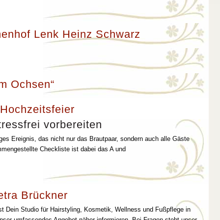
enhof Lenk Heinz Schwarz
um Ochsen“
 Hochzeitsfeier
ressfrei vorbereiten
iges Ereignis, das nicht nur das Brautpaar, sondern auch alle Gäste
mmengestellte Checkliste ist dabei das A und
etra Brückner
st Dein Studio für Hairstyling, Kosmetik, Wellness und Fußpflege in
unser umfassendes Angebot näher informieren. Bei Fragen steht unser