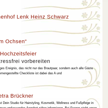
enhof Lenk Heinz Schwarz
um Ochsen“
 Hochzeitsfeier
ressfrei vorbereiten
iges Ereignis, das nicht nur das Brautpaar, sondern auch alle Gäste
mmengestellte Checkliste ist dabei das A und
etra Brückner
st Dein Studio für Hairstyling, Kosmetik, Wellness und Fußpflege in
unser umfassendes Angebot näher informieren. Bei Fragen steht unser