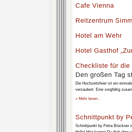
Cafe Vienna
Reitzentrum Simm
Hotel am Wehr
Hotel Gasthof „Z
Checkliste für die
Den großen Tag st
Die Hochzeitsfeier ist ein einmal
verzaubert. Eine sorgfältig zusa
» Mehr lesen…
Schnittpunkt by P
Schnittpunkt by Petra Brückner i
Halle! Hier kannst Du dich über 