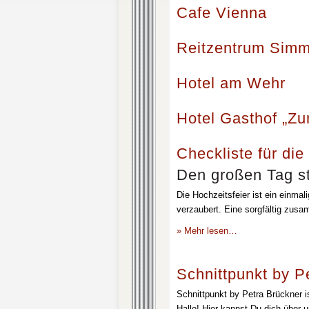
Cafe Vienna
Reitzentrum Simm
Hotel am Wehr
Hotel Gasthof „Z
Checkliste für die
Den großen Tag st
Die Hochzeitsfeier ist ein einmal
verzaubert. Eine sorgfältig zusa
» Mehr lesen…
Schnittpunkt by P
Schnittpunkt by Petra Brückner i
Halle! Hier kannst Du dich über 