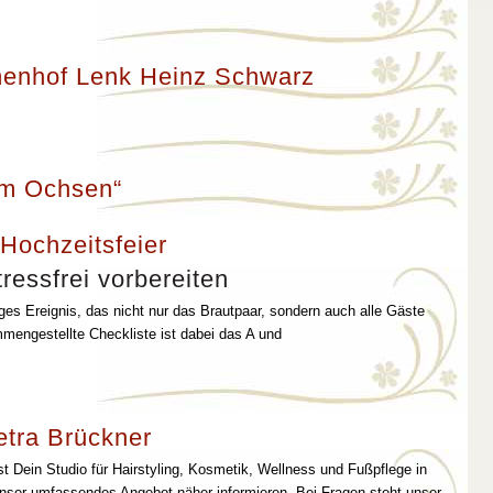
enhof Lenk Heinz Schwarz
um Ochsen“
 Hochzeitsfeier
ressfrei vorbereiten
iges Ereignis, das nicht nur das Brautpaar, sondern auch alle Gäste
mmengestellte Checkliste ist dabei das A und
etra Brückner
st Dein Studio für Hairstyling, Kosmetik, Wellness und Fußpflege in
unser umfassendes Angebot näher informieren. Bei Fragen steht unser