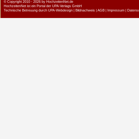
© Copyright 2010 - 2026 by HochzeitenNet.de
HochzeitenNet ist ein Portal der
UPA-Verlags GmbH
Technische Betreuung durch
UPA-Webdesign
|
Bildnachweis
|
AGB
|
Impressum
|
Datens