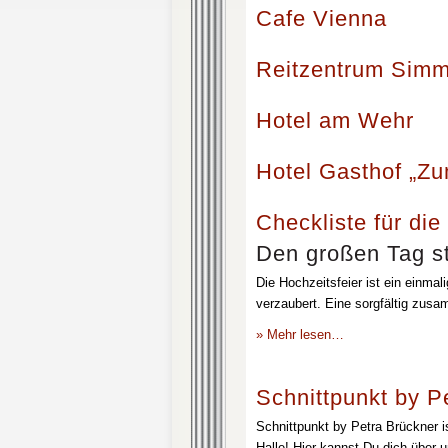
Cafe Vienna
Reitzentrum Simm
Hotel am Wehr
Hotel Gasthof „Z
Checkliste für die
Den großen Tag st
Die Hochzeitsfeier ist ein einmal
verzaubert. Eine sorgfältig zusa
» Mehr lesen…
Schnittpunkt by P
Schnittpunkt by Petra Brückner i
Halle! Hier kannst Du dich über 