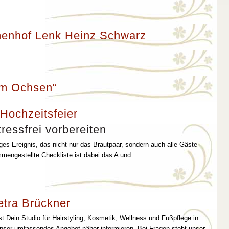
enhof Lenk Heinz Schwarz
um Ochsen“
 Hochzeitsfeier
ressfrei vorbereiten
iges Ereignis, das nicht nur das Brautpaar, sondern auch alle Gäste
mmengestellte Checkliste ist dabei das A und
etra Brückner
st Dein Studio für Hairstyling, Kosmetik, Wellness und Fußpflege in
unser umfassendes Angebot näher informieren. Bei Fragen steht unser