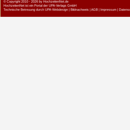
© Copyright 2010 - 2026 by HochzeitenNet.de
HochzeitenNet ist ein Portal der
UPA-Verlags GmbH
Technische Betreuung durch
UPA-Webdesign
|
Bildnachweis
|
AGB
|
Impressum
|
Datens