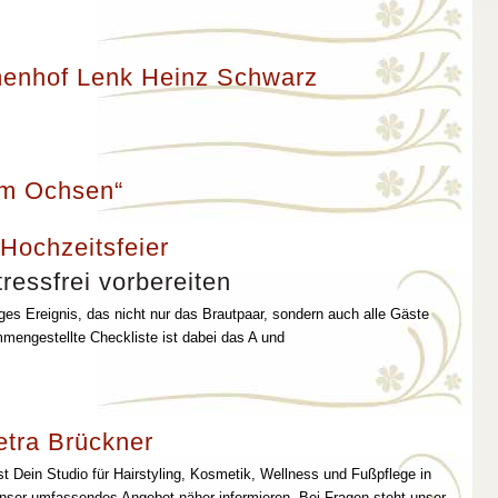
enhof Lenk Heinz Schwarz
um Ochsen“
 Hochzeitsfeier
ressfrei vorbereiten
iges Ereignis, das nicht nur das Brautpaar, sondern auch alle Gäste
mmengestellte Checkliste ist dabei das A und
etra Brückner
st Dein Studio für Hairstyling, Kosmetik, Wellness und Fußpflege in
unser umfassendes Angebot näher informieren. Bei Fragen steht unser