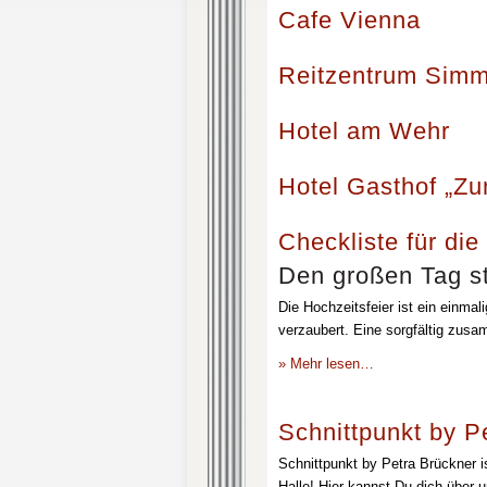
Cafe Vienna
Reitzentrum Simm
Hotel am Wehr
Hotel Gasthof „Z
Checkliste für die
Den großen Tag st
Die Hochzeitsfeier ist ein einmal
verzaubert. Eine sorgfältig zusa
» Mehr lesen…
Schnittpunkt by P
Schnittpunkt by Petra Brückner i
Halle! Hier kannst Du dich über 