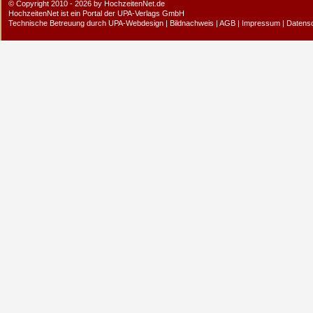
© Copyright 2010 - 2026 by HochzeitenNet.de
HochzeitenNet ist ein Portal der
UPA-Verlags GmbH
Technische Betreuung durch
UPA-Webdesign
|
Bildnachweis
|
AGB
|
Impressum
|
Datens