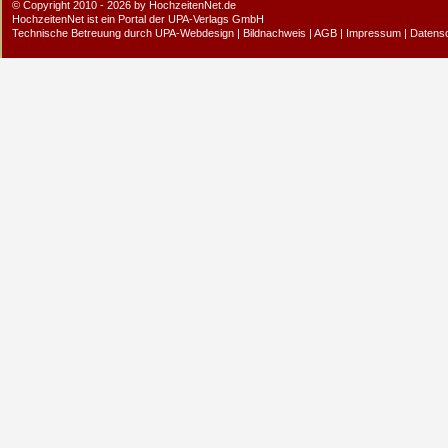
© Copyright 2010 - 2026 by HochzeitenNet.de
HochzeitenNet ist ein Portal der
UPA-Verlags GmbH
Technische Betreuung durch
UPA-Webdesign
|
Bildnachweis
|
AGB
|
Impressum
|
Datens