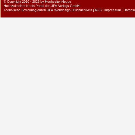
© Copyright 2010 - 2026 by HochzeitenNet.de
HochzeitenNet ist ein Portal der
UPA-Verlags GmbH
Technische Betreuung durch
UPA-Webdesign
|
Bildnachweis
|
AGB
|
Impressum
|
Datens