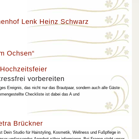
enhof Lenk Heinz Schwarz
um Ochsen“
 Hochzeitsfeier
ressfrei vorbereiten
iges Ereignis, das nicht nur das Brautpaar, sondern auch alle Gäste
mmengestellte Checkliste ist dabei das A und
etra Brückner
st Dein Studio für Hairstyling, Kosmetik, Wellness und Fußpflege in
unser umfassendes Angebot näher informieren. Bei Fragen steht unser