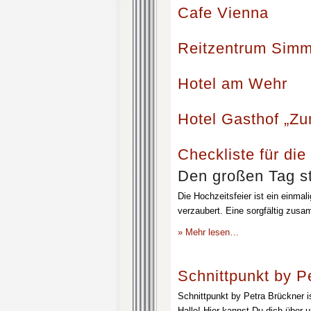
Cafe Vienna
Reitzentrum Simm
Hotel am Wehr
Hotel Gasthof „Z
Checkliste für die
Den großen Tag st
Die Hochzeitsfeier ist ein einmal
verzaubert. Eine sorgfältig zusa
» Mehr lesen…
Schnittpunkt by P
Schnittpunkt by Petra Brückner i
Halle! Hier kannst Du dich über 