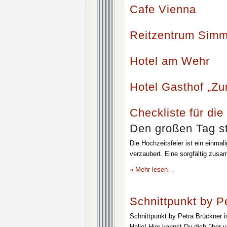
Cafe Vienna
Reitzentrum Simm
Hotel am Wehr
Hotel Gasthof „Z
Checkliste für die
Den großen Tag st
Die Hochzeitsfeier ist ein einmal
verzaubert. Eine sorgfältig zusa
» Mehr lesen…
Schnittpunkt by P
Schnittpunkt by Petra Brückner i
Halle! Hier kannst Du dich über 