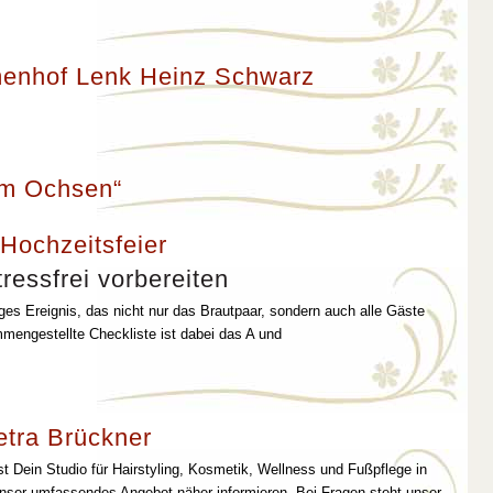
enhof Lenk Heinz Schwarz
um Ochsen“
 Hochzeitsfeier
ressfrei vorbereiten
iges Ereignis, das nicht nur das Brautpaar, sondern auch alle Gäste
mmengestellte Checkliste ist dabei das A und
etra Brückner
st Dein Studio für Hairstyling, Kosmetik, Wellness und Fußpflege in
unser umfassendes Angebot näher informieren. Bei Fragen steht unser