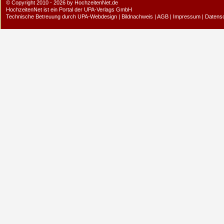
© Copyright 2010 - 2026 by HochzeitenNet.de
HochzeitenNet ist ein Portal der
UPA-Verlags GmbH
Technische Betreuung durch
UPA-Webdesign
|
Bildnachweis
|
AGB
|
Impressum
|
Datens