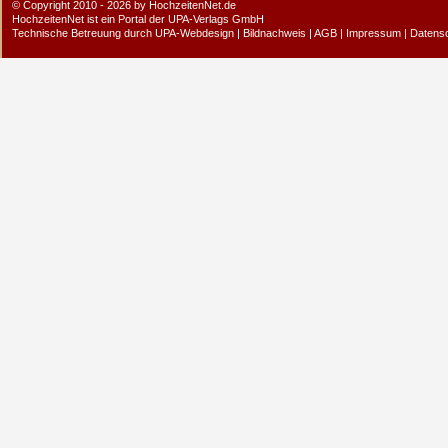
© Copyright 2010 - 2026 by HochzeitenNet.de
HochzeitenNet ist ein Portal der
UPA-Verlags GmbH
Technische Betreuung durch
UPA-Webdesign
|
Bildnachweis
|
AGB
|
Impressum
|
Datens