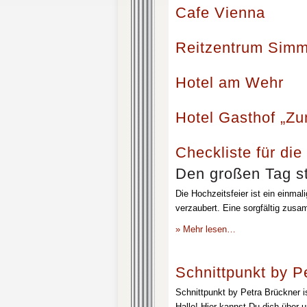
Cafe Vienna
Reitzentrum Simm
Hotel am Wehr
Hotel Gasthof „Z
Checkliste für die
Den großen Tag st
Die Hochzeitsfeier ist ein einmal
verzaubert. Eine sorgfältig zusa
» Mehr lesen…
Schnittpunkt by P
Schnittpunkt by Petra Brückner i
Halle! Hier kannst Du dich über 