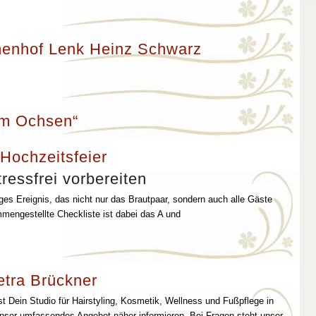
enhof Lenk Heinz Schwarz
um Ochsen“
 Hochzeitsfeier
ressfrei vorbereiten
iges Ereignis, das nicht nur das Brautpaar, sondern auch alle Gäste
mmengestellte Checkliste ist dabei das A und
etra Brückner
st Dein Studio für Hairstyling, Kosmetik, Wellness und Fußpflege in
unser umfassendes Angebot näher informieren. Bei Fragen steht unser