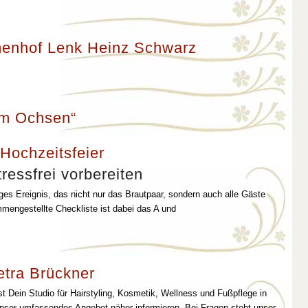
enhof Lenk Heinz Schwarz
um Ochsen“
 Hochzeitsfeier
ressfrei vorbereiten
iges Ereignis, das nicht nur das Brautpaar, sondern auch alle Gäste
mmengestellte Checkliste ist dabei das A und
etra Brückner
st Dein Studio für Hairstyling, Kosmetik, Wellness und Fußpflege in
unser umfassendes Angebot näher informieren. Bei Fragen steht unser