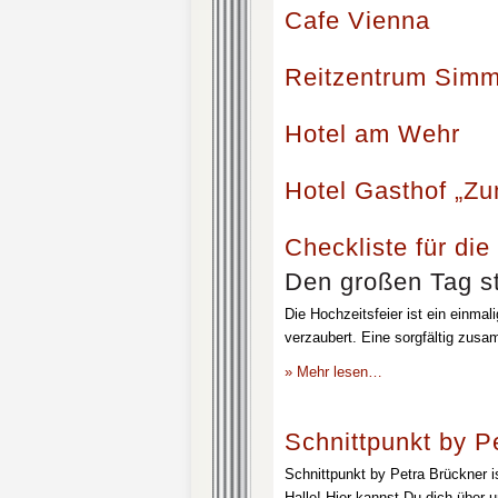
Cafe Vienna
Reitzentrum Simm
Hotel am Wehr
Hotel Gasthof „Z
Checkliste für die
Den großen Tag st
Die Hochzeitsfeier ist ein einmal
verzaubert. Eine sorgfältig zusa
» Mehr lesen…
Schnittpunkt by P
Schnittpunkt by Petra Brückner i
Halle! Hier kannst Du dich über 