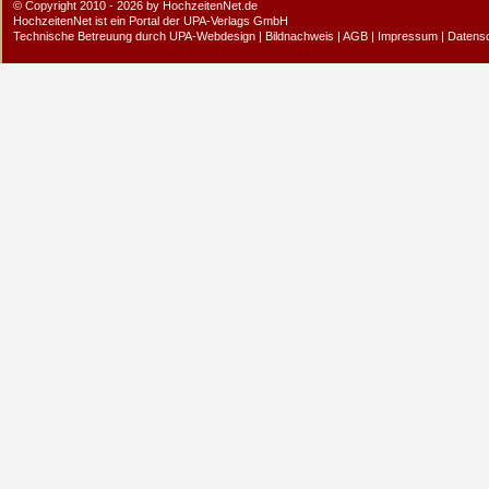
© Copyright 2010 - 2026 by HochzeitenNet.de
HochzeitenNet ist ein Portal der
UPA-Verlags GmbH
Technische Betreuung durch
UPA-Webdesign
|
Bildnachweis
|
AGB
|
Impressum
|
Datens