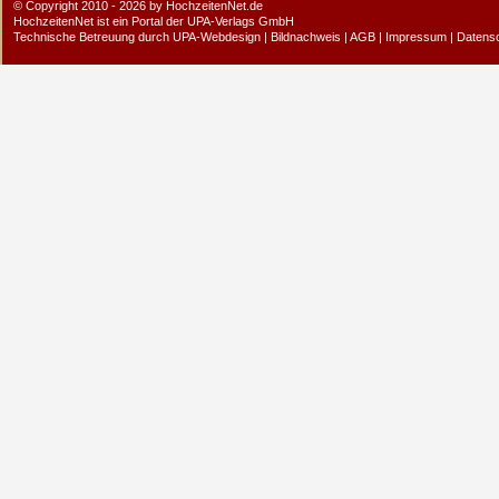
© Copyright 2010 - 2026 by HochzeitenNet.de
HochzeitenNet ist ein Portal der
UPA-Verlags GmbH
Technische Betreuung durch
UPA-Webdesign
|
Bildnachweis
|
AGB
|
Impressum
|
Datens