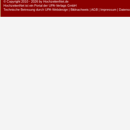
© Copyright 2010 - 2026 by HochzeitenNet.de
HochzeitenNet ist ein Portal der
UPA-Verlags GmbH
Technische Betreuung durch
UPA-Webdesign
|
Bildnachweis
|
AGB
|
Impressum
|
Datens