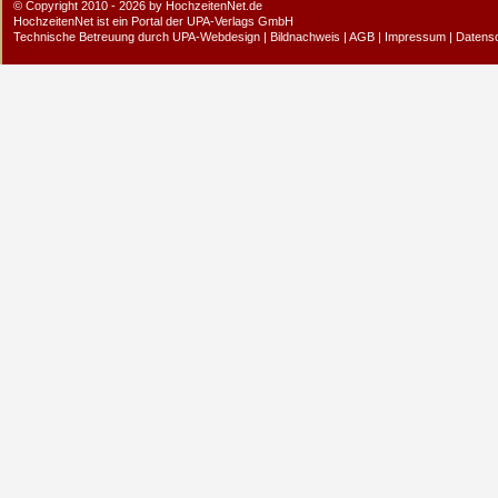
© Copyright 2010 - 2026 by HochzeitenNet.de
HochzeitenNet ist ein Portal der
UPA-Verlags GmbH
Technische Betreuung durch
UPA-Webdesign
|
Bildnachweis
|
AGB
|
Impressum
|
Datens