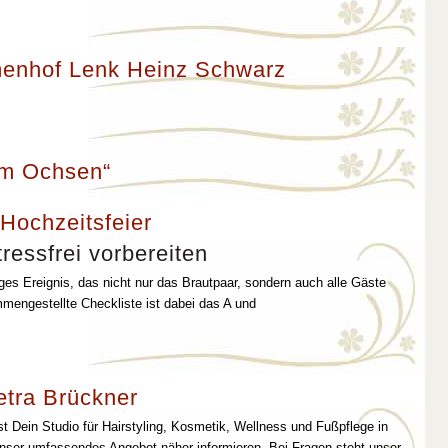
enhof Lenk Heinz Schwarz
um Ochsen“
 Hochzeitsfeier
ressfrei vorbereiten
iges Ereignis, das nicht nur das Brautpaar, sondern auch alle Gäste
mmengestellte Checkliste ist dabei das A und
etra Brückner
st Dein Studio für Hairstyling, Kosmetik, Wellness und Fußpflege in
unser umfassendes Angebot näher informieren. Bei Fragen steht unser