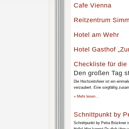
Cafe Vienna
Reitzentrum Simm
Hotel am Wehr
Hotel Gasthof „Z
Checkliste für die
Den großen Tag st
Die Hochzeitsfeier ist ein einmal
verzaubert. Eine sorgfältig zusa
» Mehr lesen…
Schnittpunkt by P
Schnittpunkt by Petra Brückner i
Halle! Hier kannst Du dich über 